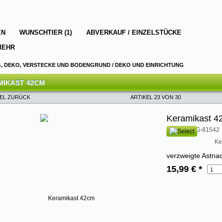
EN
WUNSCHTIER (1)
ABVERKAUF / EINZELSTÜCKE
MEHR
G, DEKO, VERSTECKE UND BODENGRUND
/
DEKO UND EINRICHTUNG
MIKAST 42CM
KEL ZURÜCK
ARTIKEL 23 VON 30
Keramikast 4
Art. Nr.: HAG-81542
Ke
verzweigte Astna
15,99 €
*