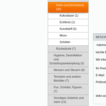
Deko und Einrichtung
(30)
Kokosfaser (1)
Echtholz (1)
Kunststoff (3)
Moos
BESCH
Schilder
naturna
Rückwände (7)
leichte
Hygiene, Desinfektion
und
Wir info
Schädlingsbekämpfung (3)
Ihr Preis
Messen und Steuern (8)
E-Mail:
Terrarien und andere
Behälter (7)
Prüfcod
Fun, Schilder, Figuren ...
(7)
deko
as
Sonstiges Zubehör und
mehr (15)