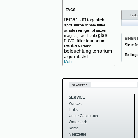
TAGS
FAC
terrarium
tageslicht
spot
silikon
schale futter
reiniger
schale
pflanzen
glas
magnet
juwel
höhle
EINEN
fluval
filter
faunarium
Sie mü
exoterra
deko
beleuchtung terrarium
Es lieg
algen
aktivkohle
Mehr...
Newsletter
SERVICE
Kontakt
Links
Unser Gästebuch
Warenkorb
Konto
Merkzettel