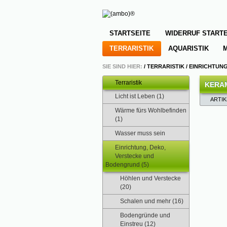
STARTSEITE
WIDERRUF START
TERRARISTIK
AQUARISTIK
SIE SIND HIER:
/
TERRARISTIK
/
EINRICHTUN
Terraristik
KERA
Licht ist Leben (1)
ARTI
Wärme fürs Wohlbefinden
(1)
Wasser muss sein
Einrichtung, Deko,
Verstecke und
Bodengrund (5)
Höhlen und Verstecke
(20)
Schalen und mehr (16)
Bodengründe und
Einstreu (12)