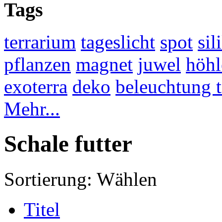
Tags
terrarium
tageslicht
spot
sil
pflanzen
magnet
juwel
höhl
exoterra
deko
beleuchtung 
Mehr...
Schale futter
Sortierung:
Wählen
Titel